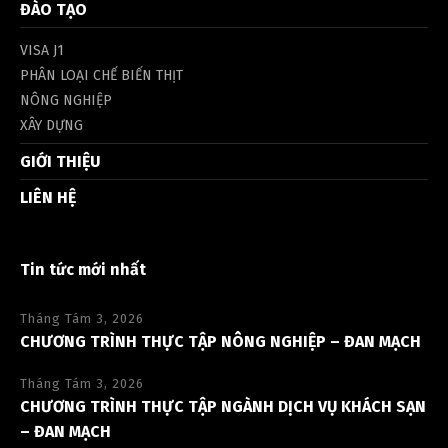
ĐÀO TẠO
VISA J1
PHÂN LOẠI CHẾ BIẾN THỊT
NÔNG NGHIỆP
XÂY DỰNG
GIỚI THIỆU
LIÊN HỆ
Tin tức mới nhất
Tháng Tám 3, 2026
CHƯƠNG TRÌNH THỰC TẬP NÔNG NGHIỆP – ĐAN MẠCH
Tháng Tám 3, 2026
CHƯƠNG TRÌNH THỰC TẬP NGÀNH DỊCH VỤ KHÁCH SẠN
– ĐAN MẠCH