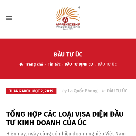
ĐẦU TƯ ÚC
Trang chủ
Tin tức
ĐẦU TƯ ĐỊNH CƯ
ĐẦU TƯ ÚC
by
La Quốc Phong
in
ĐẦU TƯ ÚC
THÁNG MƯỜI MỘT 2, 2019
TỔNG HỢP CÁC LOẠI VISA DIỆN ĐẦU
TƯ KINH DOANH CỦA ÚC
Hiện nay, ngày càng có nhiều doanh nghiệp Việt Nam