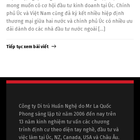
mong muốn có cơ hội đầu tư kinh doanh tại Úc. Chính
phủ Úc và Việt Nam cũng đã ký kết nhiều hiệp định
thương mại giữa hai nước và chính phủ Úc có nhiều ưu
đãi dành do các nhà đầu tư nước ngoài […]
Tiếp tục xem bài viết
Công ty Di trú Huấn Nghệ do Mr La Quốc
Phong sáng lập từ năm 2006 đến nay trên
13 năm kinh nghiệm tư vấn các chương
trình định cư theo diện tay nghề, đầu tư và
việc làm tại Úc, NZ, Canada, USA và Châu Âu.