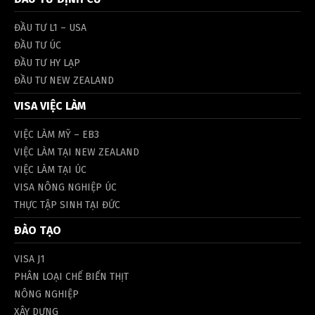
ĐẦU TƯ L1 – USA
ĐẦU TƯ ÚC
ĐẦU TƯ HY LẠP
ĐẦU TƯ NEW ZEALAND
VISA VIỆC LÀM
VIỆC LÀM MỸ – EB3
VIỆC LÀM TẠI NEW ZEALAND
VIỆC LÀM TẠI ÚC
VISA NÔNG NGHIỆP ÚC
THỰC TẬP SINH TẠI ĐỨC
ĐÀO TẠO
VISA J1
PHÂN LOẠI CHẾ BIẾN THỊT
NÔNG NGHIỆP
XÂY DỰNG