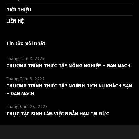
GIỚI THIỆU
LIÊN HỆ
Tin tức mới nhất
Tháng Tám 3, 2026
CHƯƠNG TRÌNH THỰC TẬP NÔNG NGHIỆP – ĐAN MẠCH
Tháng Tám 3, 2026
CHƯƠNG TRÌNH THỰC TẬP NGÀNH DỊCH VỤ KHÁCH SẠN
– ĐAN MẠCH
Tháng Chín 28, 2023
THỰC TẬP SINH LÀM VIỆC NGẮN HẠN TẠI ĐỨC