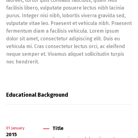
laoreet, tortor quis convallis faucibus, quam felis
facilisis libero, vulputate posuere lectus nibh lacinia
purus. Integer nisi nibh, lobortis viverra gravida sed,
vulputate vitae leo. Praesent et vehicula nibh. Praesent
fermentum diam a facilisis vehicula. Lorem ipsum
dolor sit amet, consectetur adipiscing elit. Duis eu
vehicula mi. Cras consectetur lectus orci, ac eleifend
neque semper et. Vivamus aliquet sollicitudin turpis
nec hendrerit.
Educational Background
Title
01
January
2015