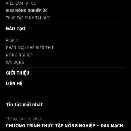
VIỆC LÀM TẠI ÚC
VISA NÔNG NGHIỆP ÚC
THỰC TẬP SINH TẠI ĐỨC
ĐÀO TẠO
VISA J1
PHÂN LOẠI CHẾ BIẾN THỊT
NÔNG NGHIỆP
XÂY DỰNG
GIỚI THIỆU
LIÊN HỆ
Tin tức mới nhất
Tháng Tám 3, 2026
CHƯƠNG TRÌNH THỰC TẬP NÔNG NGHIỆP – ĐAN MẠCH