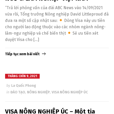
“Trả lời phỏng vấn của đài ABC News vào 14/09/2021
vừa rồi, Tổng trưởng Nông nghiệp David Littleproud đã
đưa ra một số cập nhật sau:
Dòng Visa này ưu tiên
cho người lao động thuộc vào các nhóm ngành nông-
lâm-ngư nghiệp và chế biến thịt
Sẽ ưu tiên xét
duyệt Visa cho […]
Tiếp tục xem bài viết
THÁNG CHÍN 9, 2021
by
La Quốc Phong
in
ĐÀO TẠO
,
NÔNG NGHIỆP
,
VISA NÔNG NGHIỆP ÚC
VISA NÔNG NGHIỆP ÚC – Một tia