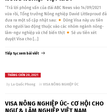
“Trả lời phỏng vấn của đài ABC News vào 14/09/2021
vừa rồi, Tổng trưởng Nông nghiệp David Littleproud đã
đưa ra một số cập nhật sau:
Dòng Visa này ưu tiên
cho người lao động thuộc vào các nhóm ngành nông-
lâm-ngư nghiệp và chế biến thịt
Sẽ ưu tiên xét
duyệt Visa cho […]
Tiếp tục xem bài viết
THÁNG CHÍN 20, 2021
by
La Quốc Phong
in
VISA NÔNG NGHIỆP ÚC
VISA NÔNG NGHIỆP ÚC- CƠ HỘI CHO
NGƯ & LÂM NGHIỆP VIỆT NAM