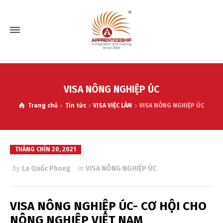
VISA NÔNG NGHIỆP ÚC
Trang chủ
Tin tức
VISA VIỆC LÀM
VISA NÔNG NGHIỆP ÚC
THÁNG CHÍN 20, 2021
by
La Quốc Phong
in
VISA NÔNG NGHIỆP ÚC
VISA NÔNG NGHIỆP ÚC- CƠ HỘI CHO
NÔNG NGHIỆP VIỆT NAM