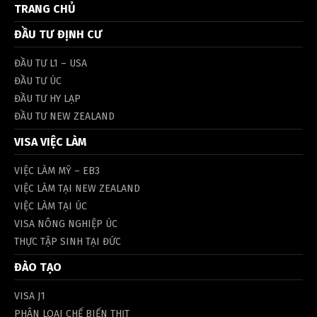
TRANG CHỦ
ĐẦU TƯ ĐỊNH CƯ
ĐẦU TƯ L1 – USA
ĐẦU TƯ ÚC
ĐẦU TƯ HY LẠP
ĐẦU TƯ NEW ZEALAND
VISA VIỆC LÀM
VIỆC LÀM MỸ – EB3
VIỆC LÀM TẠI NEW ZEALAND
VIỆC LÀM TẠI ÚC
VISA NÔNG NGHIỆP ÚC
THỰC TẬP SINH TẠI ĐỨC
ĐÀO TẠO
VISA J1
PHÂN LOẠI CHẾ BIẾN THỊT