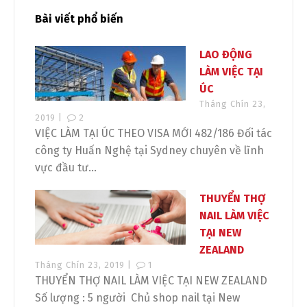
Bài viết phổ biến
LAO ĐỘNG
LÀM VIỆC TẠI
ÚC
Tháng Chín 23,
2019 |
2
VIỆC LÀM TẠI ÚC THEO VISA MỚI 482/186 Đối tác
công ty Huấn Nghệ tại Sydney chuyên về lĩnh
vực đầu tư...
THUYỂN THỢ
NAIL LÀM VIỆC
TẠI NEW
ZEALAND
Tháng Chín 23, 2019 |
1
THUYỂN THỢ NAIL LÀM VIỆC TẠI NEW ZEALAND
Số lượng : 5 người Chủ shop nail tại New