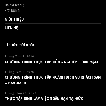
NÔNG NGHIỆP
XÂY DỰNG
GIỚI THIỆU
LIÊN HỆ
Tin tức mới nhất
Tháng Tám 3, 2026
CHƯƠNG TRÌNH THỰC TẬP NÔNG NGHIỆP – ĐAN MẠCH
Tháng Tám 3, 2026
CHƯƠNG TRÌNH THỰC TẬP NGÀNH DỊCH VỤ KHÁCH SẠN
– ĐAN MẠCH
Tháng Chín 28, 2023
THỰC TẬP SINH LÀM VIỆC NGẮN HẠN TẠI ĐỨC