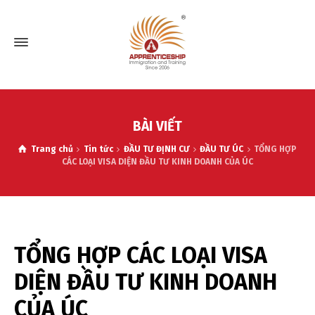
BÀI VIẾT
Trang chủ
Tin tức
ĐẦU TƯ ĐỊNH CƯ
ĐẦU TƯ ÚC
TỔNG HỢP
CÁC LOẠI VISA DIỆN ĐẦU TƯ KINH DOANH CỦA ÚC
TỔNG HỢP CÁC LOẠI VISA
DIỆN ĐẦU TƯ KINH DOANH
CỦA ÚC